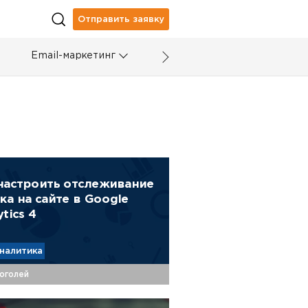
Отправить заявку
Email-маркетинг
настроить отслеживание
ка на сайте в Google
ytics 4
налитика
оголей