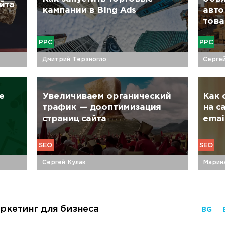
йта
кампании в Bing Ads
авто
тов
PPC
PPC
Дмитрий Терзиогло
Серге
е
Увеличиваем органический
Как 
трафик — дооптимизация
на с
страниц сайта
emai
SEO
SEO
Сергей Кулак
Марин
ркетинг для бизнеса
BG