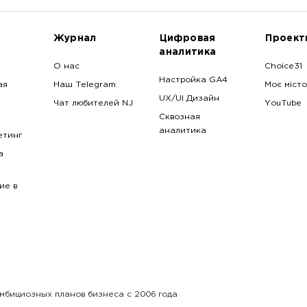
Журнал
Цифровая
Проект
аналитика
О нас
Choice31
Настройка GA4
ая
Наш Telegram
Моє місто
UX/UI Дизайн
Чат любителей NJ
YouTube
Сквозная
аналитика
етинг
a
ие в
амбициозных планов бизнеса с 2006 года