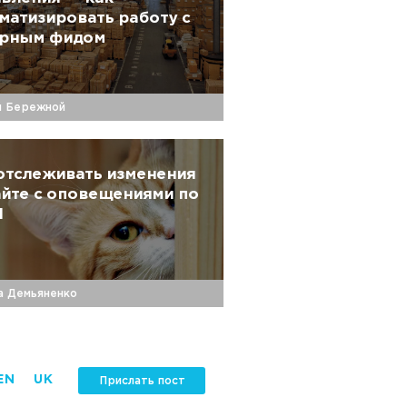
матизировать работу с
арным фидом
й Бережной
отслеживать изменения
айте с оповещениями по
l
а Демьяненко
EN
UK
Прислать пост