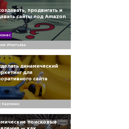
создавать, продвигать и
авать сайты под Amazon
изнес
рия Игнатьева
сделать динамический
ркетинг для
оративного сайта
й Карпенко
мические поисковые
вления — как