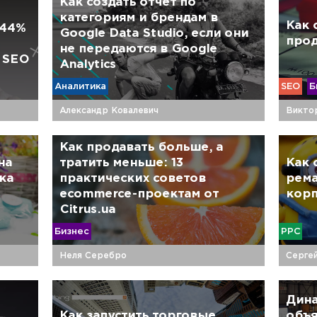
Как создать отчет по
категориям и брендам в
Как 
 44%
Google Data Studio, если они
прод
не передаются в Google
 SEO
Analytics
Аналитика
SEO
Б
Александр Ковалевич
Викто
Как продавать больше, а
на
тратить меньше: 13
Как 
ка
практических советов
рема
ecommerce-проектам от
корп
Citrus.ua
Бизнес
PPC
Неля Серебро
Серге
Дина
Как запустить торговые
объя