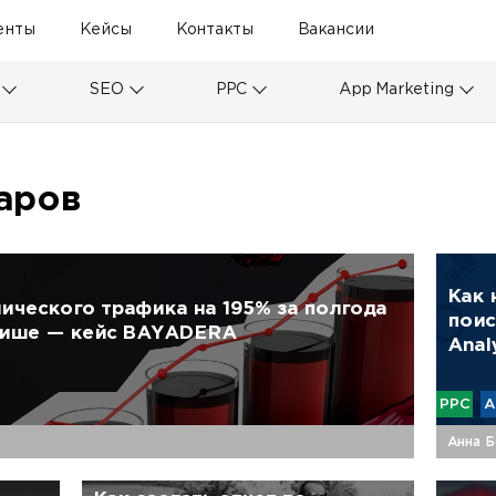
енты
Кейсы
Контакты
Вакансии
SEO
PPC
App Marketing
аров
Как 
нического трафика на 195% за полгода
поис
нише — кейс BAYADERA
Anal
PPC
А
Анна Б