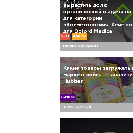
вырастить долю
органической выдачи на
для категории
«Косметология». Кейс по
для Oxford Medical
SEO
Кейсы
Оксана Меркулова
Какие товары загружать 
маркетплейсы — аналити
Hubber
Бизнес
Антон Липский