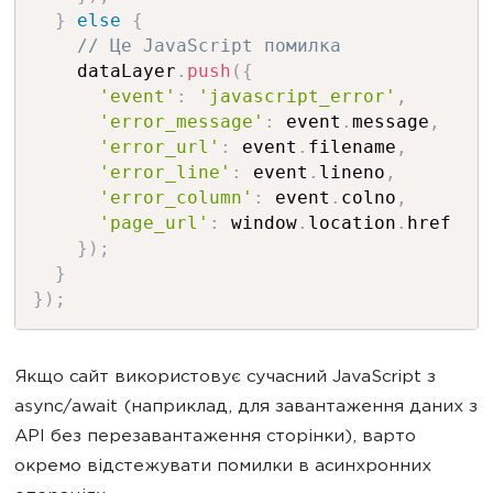
}
else
{
// Це JavaScript помилка
    dataLayer
.
push
(
{
'event'
:
'javascript_error'
,
'error_message'
:
 event
.
message
,
'error_url'
:
 event
.
filename
,
'error_line'
:
 event
.
lineno
,
'error_column'
:
 event
.
colno
,
'page_url'
:
 window
.
location
.
href

}
)
;
}
}
)
;
Якщо сайт використовує сучасний JavaScript з
async/await (наприклад, для завантаження даних з
API без перезавантаження сторінки), варто
окремо відстежувати помилки в асинхронних