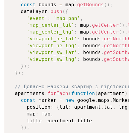
const
 bounds 
=
 map
.
getBounds
(
)
;
    dataLayer
.
push
(
{
'event'
:
'map_pan'
,
'map_center_lat'
:
 map
.
getCenter
(
)
.
l
'map_center_lng'
:
 map
.
getCenter
(
)
.
l
'viewport_ne_lat'
:
 bounds
.
getNorthE
'viewport_ne_lng'
:
 bounds
.
getNorthE
'viewport_sw_lat'
:
 bounds
.
getSouthW
'viewport_sw_lng'
:
 bounds
.
getSouthW
}
)
;
}
)
;
// Додаємо маркери квартир з відстеженн
  apartments
.
forEach
(
function
(
apartment
)
const
 marker 
=
new
google
.
maps
.
Marker
      position
:
{
lat
:
 apartment
.
lat
,
 lng
:
      map
:
 map
,
      title
:
 apartment
.
title

}
)
;