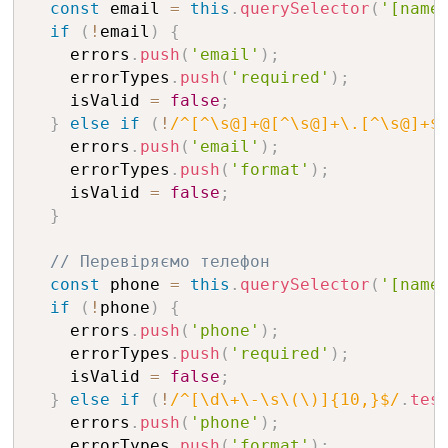
const
 email 
=
this
.
querySelector
(
'[name
if
(
!
email
)
{
    errors
.
push
(
'email'
)
;
    errorTypes
.
push
(
'required'
)
;
    isValid 
=
false
;
}
else
if
(
!
/^[^\s@]+@[^\s@]+\.[^\s@]+$
    errors
.
push
(
'email'
)
;
    errorTypes
.
push
(
'format'
)
;
    isValid 
=
false
;
}
// Перевіряємо телефон
const
 phone 
=
this
.
querySelector
(
'[name
if
(
!
phone
)
{
    errors
.
push
(
'phone'
)
;
    errorTypes
.
push
(
'required'
)
;
    isValid 
=
false
;
}
else
if
(
!
/^[\d\+\-\s\(\)]{10,}$/
.
tes
    errors
.
push
(
'phone'
)
;
    errorTypes
.
push
(
'format'
)
;