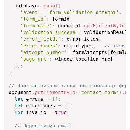
  dataLayer
.
push
(
{
'event'
:
'form_validation_attempt'
,
'form_id'
:
 formId
,
'form_name'
:
 document
.
getElementById
(
'validation_success'
:
 validationResul
'error_fields'
:
 errorFields
,
'error_types'
:
 errorTypes
,
// типи 
'attempt_number'
:
 formAttempts
[
formId
'page_url'
:
 window
.
location
.
href

}
)
;
}
// Приклад використання при відправці фор
document
.
getElementById
(
'contact-form'
)
.
a
let
 errors 
=
[
]
;
let
 errorTypes 
=
[
]
;
let
 isValid 
=
true
;
// Перевіряємо email