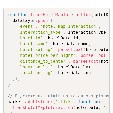
function
trackHotelMapInteraction
(
hotelDa
  dataLayer
.
push
(
{
'event'
:
'hotel_map_interaction'
,
'interaction_type'
:
 interactionType
,
'hotel_id'
:
 hotelData
.
id
,
'hotel_name'
:
 hotelData
.
name
,
'hotel_rating'
:
parseFloat
(
hotelData
.
'hotel_price_per_night'
:
parseFloat
(
h
'distance_to_center'
:
parseFloat
(
hote
'location_lat'
:
 hotelData
.
lat
,
'location_lng'
:
 hotelData
.
lng
,
}
)
;
}
// Відстеження кліків по готелях з різним
marker
.
addListener
(
'click'
,
function
(
)
{
trackHotelMapInteraction
(
hotelData
,
'ma