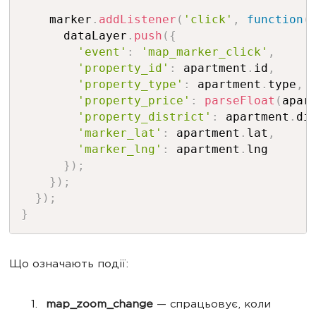
    marker
.
addListener
(
'click'
,
function
(
      dataLayer
.
push
(
{
'event'
:
'map_marker_click'
,
'property_id'
:
 apartment
.
id
,
'property_type'
:
 apartment
.
type
,
'property_price'
:
parseFloat
(
apar
'property_district'
:
 apartment
.
di
'marker_lat'
:
 apartment
.
lat
,
'marker_lng'
:
 apartment
.
lng

}
)
;
}
)
;
}
)
;
}
Що означають події:
map_zoom_change
— спрацьовує, коли