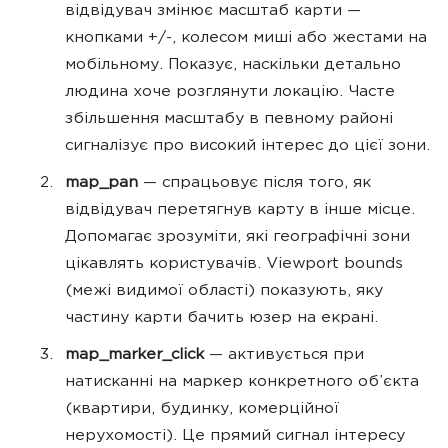
відвідувач змінює масштаб карти —
кнопками +/-, колесом миші або жестами на
мобільному. Показує, наскільки детально
людина хоче розглянути локацію. Часте
збільшення масштабу в певному районі
сигналізує про високий інтерес до цієї зони.
map_pan
— спрацьовує після того, як
відвідувач перетягнув карту в інше місце.
Допомагає зрозуміти, які географічні зони
цікавлять користувачів. Viewport bounds
(межі видимої області) показують, яку
частину карти бачить юзер на екрані.
map_marker_click
— активується при
натисканні на маркер конкретного об’єкта
(квартири, будинку, комерційної
нерухомості). Це прямий сигнал інтересу