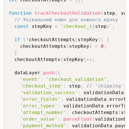
function
trackCheckoutValidation
(
step
,
 va
// Унікальний ключ для кожного кроку
const
 stepKey 
=
`checkout_
${
step
}
`
;
if
(
!
checkoutAttempts
[
stepKey
]
)
{
    checkoutAttempts
[
stepKey
]
=
0
;
}
  checkoutAttempts
[
stepKey
]
++
;
  dataLayer
.
push
(
{
'event'
:
'checkout_validation'
,
'checkout_step'
:
 step
,
// 'shipping',
'validation_success'
:
 validationData
.
'error_fields'
:
 validationData
.
errorF
'error_types'
:
 validationData
.
errorTy
'attempt_number'
:
 checkoutAttempts
[
st
'order_value'
:
parseFloat
(
validationD
'payment_method'
:
 validationData
.
paym