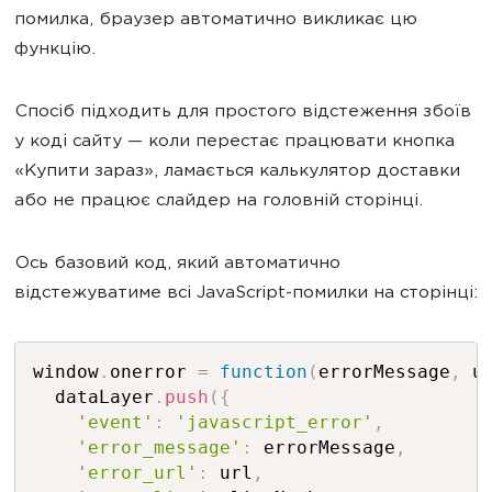
помилка, браузер автоматично викликає цю
функцію.
Спосіб підходить для простого відстеження збоїв
у коді сайту — коли перестає працювати кнопка
«Купити зараз», ламається калькулятор доставки
або не працює слайдер на головній сторінці.
Ось базовий код, який автоматично
відстежуватиме всі JavaScript-помилки на сторінці:
window
.
onerror 
=
function
(
errorMessage
,
 u
  dataLayer
.
push
(
{
'event'
:
'javascript_error'
,
'error_message'
:
 errorMessage
,
'error_url'
:
 url
,