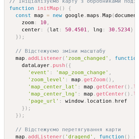
// Ініціалізуємо карту з обробниками поді
function
initMap
(
)
{
const
 map 
=
new
google
.
maps
.
Map
(
documen
    zoom
:
10
,
    center
:
{
lat
:
50.4501
,
 lng
:
30.5234
}
}
)
;
// Відстежуємо зміни масштабу
  map
.
addListener
(
'zoom_changed'
,
functio
    dataLayer
.
push
(
{
'event'
:
'map_zoom_change'
,
'zoom_level'
:
 map
.
getZoom
(
)
,
'map_center_lat'
:
 map
.
getCenter
(
)
.
l
'map_center_lng'
:
 map
.
getCenter
(
)
.
l
'page_url'
:
 window
.
location
.
href

}
)
;
}
)
;
// Відстежуємо перетягування карти
  map
.
addListener
(
'dragend'
,
function
(
)
{