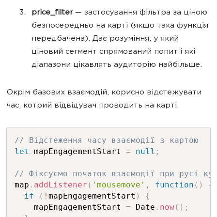
price_filter
— застосування фільтра за ціною
безпосередньо на карті (якщо така функція
передбачена). Дає розуміння, у який
ціновий сегмент спрямований попит і які
діапазони цікавлять аудиторію найбільше.
Окрім базових взаємодій, корисно відстежувати
час, котрий відвідувач проводить на карті:
// Відстеження часу взаємодії з картою
let
 mapEngagementStart 
=
null
;
// Фіксуємо початок взаємодії при русі ку
map
.
addListener
(
'mousemove'
,
function
(
)
{
if
(
!
mapEngagementStart
)
{
    mapEngagementStart 
=
 Date
.
now
(
)
;