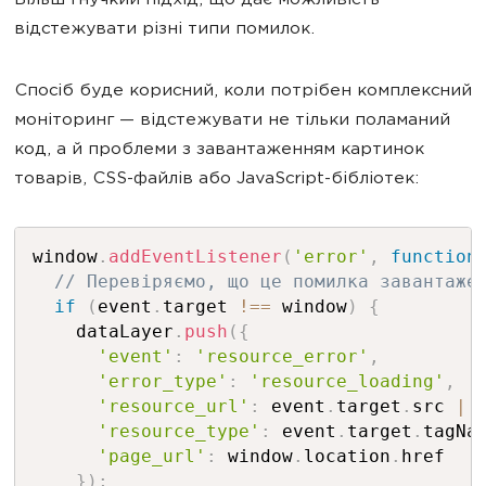
Більш гнучкий підхід, що дає можливість
відстежувати різні типи помилок.
Спосіб буде корисний, коли потрібен комплексний
моніторинг — відстежувати не тільки поламаний
код, а й проблеми з завантаженням картинок
товарів, CSS-файлів або JavaScript-бібліотек:
window
.
addEventListener
(
'error'
,
function
// Перевіряємо, що це помилка завантаже
if
(
event
.
target 
!==
 window
)
{
    dataLayer
.
push
(
{
'event'
:
'resource_error'
,
'error_type'
:
'resource_loading'
,
'resource_url'
:
 event
.
target
.
src 
||
'resource_type'
:
 event
.
target
.
tagNa
'page_url'
:
 window
.
location
.
href

}
)
;