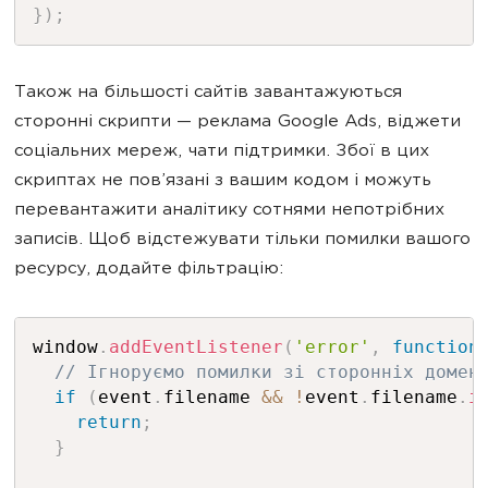
}
)
;
Також на більшості сайтів завантажуються
сторонні скрипти — реклама Google Ads, віджети
соціальних мереж, чати підтримки. Збої в цих
скриптах не пов’язані з вашим кодом і можуть
перевантажити аналітику сотнями непотрібних
записів. Щоб відстежувати тільки помилки вашого
ресурсу, додайте фільтрацію:
window
.
addEventListener
(
'error'
,
function
// Ігноруємо помилки зі сторонніх домен
if
(
event
.
filename 
&&
!
event
.
filename
.
i
return
;
}