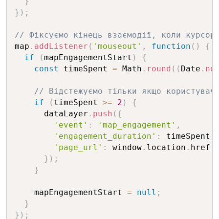
}
}
)
;
// Фіксуємо кінець взаємодії, коли курсор
map
.
addListener
(
'mouseout'
,
function
(
)
{
if
(
mapEngagementStart
)
{
const
 timeSpent 
=
 Math
.
round
(
(
Date
.
no
// Відстежуємо тільки якщо користувач
if
(
timeSpent 
>=
2
)
{
      dataLayer
.
push
(
{
'event'
:
'map_engagement'
,
'engagement_duration'
:
 timeSpent
,
'page_url'
:
 window
.
location
.
href

}
)
;
}
    mapEngagementStart 
=
null
;
}
}
)
;