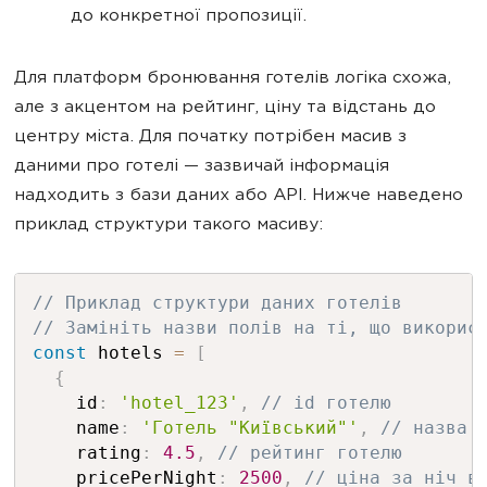
до конкретної пропозиції.
Для платформ бронювання готелів логіка схожа,
але з акцентом на рейтинг, ціну та відстань до
центру міста. Для початку потрібен масив з
даними про готелі — зазвичай інформація
надходить з бази даних або API. Нижче наведено
приклад структури такого масиву:
// Приклад структури даних готелів
// Замініть назви полів на ті, що викорис
const
 hotels 
=
[
{
    id
:
'hotel_123'
,
// id готелю
    name
:
'Готель "Київський"'
,
// назва 
    rating
:
4.5
,
// рейтинг готелю
    pricePerNight
:
2500
,
// ціна за ніч в