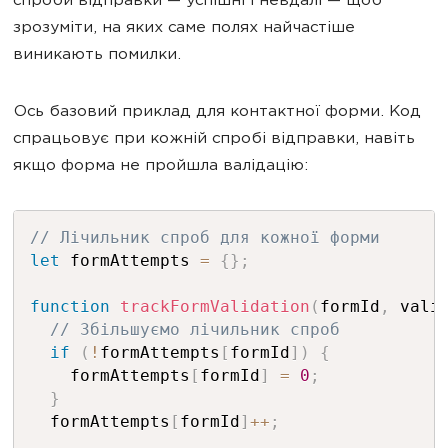
спроби відправки — успішні і невдалі — щоб
зрозуміти, на яких саме полях найчастіше
виникають помилки.
Ось базовий приклад для контактної форми. Код
спрацьовує при кожній спробі відправки, навіть
якщо форма не пройшла валідацію:
// Лічильник спроб для кожної форми
let
 formAttempts 
=
{
}
;
function
trackFormValidation
(
formId
,
 vali
// Збільшуємо лічильник спроб
if
(
!
formAttempts
[
formId
]
)
{
    formAttempts
[
formId
]
=
0
;
}
  formAttempts
[
formId
]
++
;