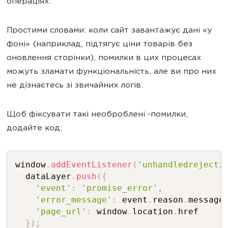
операціях.
Простими словами: коли сайт завантажує дані «у
фоні» (наприклад, підтягує ціни товарів без
оновлення сторінки), помилки в цих процесах
можуть зламати функціональність, але ви про них
не дізнаєтесь зі звичайних логів.
Щоб фіксувати такі необроблені -помилки,
додайте код:
window
.
addEventListener
(
'unhandledrejecti
  dataLayer
.
push
(
{
'event'
:
'promise_error'
,
'error_message'
:
 event
.
reason
.
message
'page_url'
:
 window
.
location
.
href

}
)
;