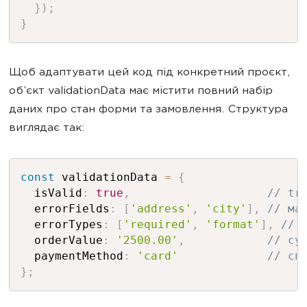
}
)
;
}
Щоб адаптувати цей код під конкретний проєкт,
об’єкт validationData має містити повний набір
даних про стан форми та замовлення. Структура
виглядає так:
const
 validationData 
=
{
  isValid
:
true
,
// tr
  errorFields
:
[
'address'
,
'city'
]
,
// ма
  errorTypes
:
[
'required'
,
'format'
]
,
// 
  orderValue
:
'2500.00'
,
// су
  paymentMethod
:
'card'
// сп
}
;