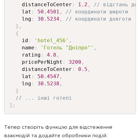
    distanceToCenter
:
1.2
,
// відстань до
    lat
:
50.4501
,
// координати широти
    lng
:
30.5234
,
// координати довготи
}
,
{
    id
:
'hotel_456'
,
    name
:
'Готель "Дніпро"'
,
    rating
:
4.8
,
    pricePerNight
:
3200
,
    distanceToCenter
:
0.5
,
    lat
:
50.4547
,
    lng
:
30.5238
,
}
// ... інші готелі
]
;
Тепер створіть функцію для відстеження
взаємодій та додайте обробники подій: