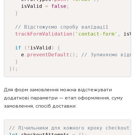
    isValid 
=
false
;
}
// Відстежуємо спробу валідації
trackFormValidation
(
'contact-form'
,
 isV
if
(
!
isValid
)
{
    e
.
preventDefault
(
)
;
// Зупиняємо відп
}
}
)
;
Для форм замовлення можна відстежувати
додаткові параметри — етап оформлення, суму
замовлення, спосіб доставки:
// Лічильники для кожного кроку checkout
let
 checkoutAttempts 
=
{
}
;