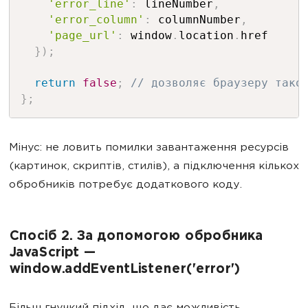
'error_line'
:
 lineNumber
,
'error_column'
:
 columnNumber
,
'page_url'
:
 window
.
location
.
href

}
)
;
return
false
;
// дозволяє браузеру тако
}
;
Мінус: не ловить помилки завантаження ресурсів
(картинок, скриптів, стилів), а підключення кількох
обробників потребує додаткового коду.
Спосіб 2. За допомогою обробника
JavaScript —
window.addEventListener('error')