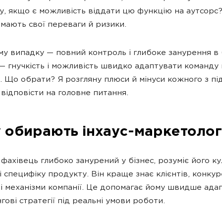
у, якщо є можливість віддати цю функцію на аутсорс
 мають свої переваги й ризики.
у випадку — повний контроль і глибоке занурення в б
— гнучкість і можливість швидко адаптувати команду 
. Що обрати? Я розгляну плюси й мінуси кожного з під
відповісти на головне питання.
 обирають інхаус-маркетолог
фахівець глибоко занурений у бізнес, розуміє його ку
 специфіку продукту. Він краще знає клієнтів, конкуре
і механізми компанії. Це допомагає йому швидше ада
гові стратегії під реальні умови роботи.