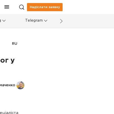
Надіслати заявку
g
Telegram
RU
ог у
умаченко
еціаліста