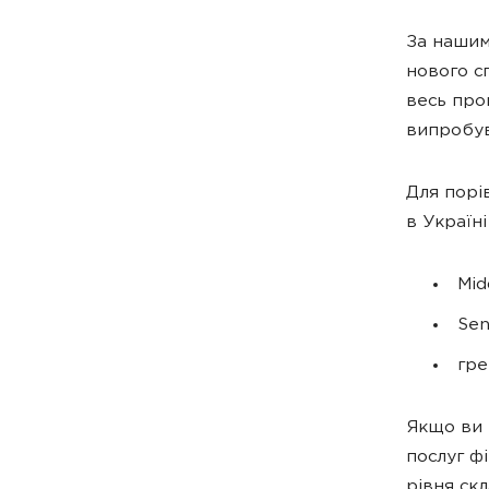
За нашим
нового с
весь про
випробув
Для порі
в Україні
Mid
Sen
гре
Якщо ви 
послуг ф
рівня ск