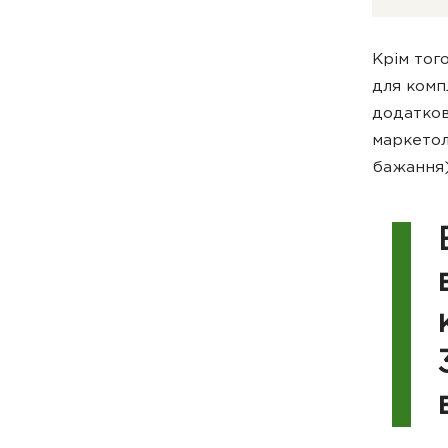
Крім тог
для комп
додатков
маркетол
бажання)