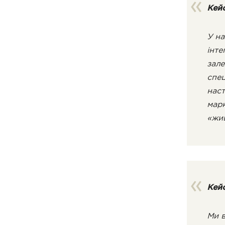
Кейс
У на
інте
зале
спец
наст
марк
«жи
Кейс
Ми в