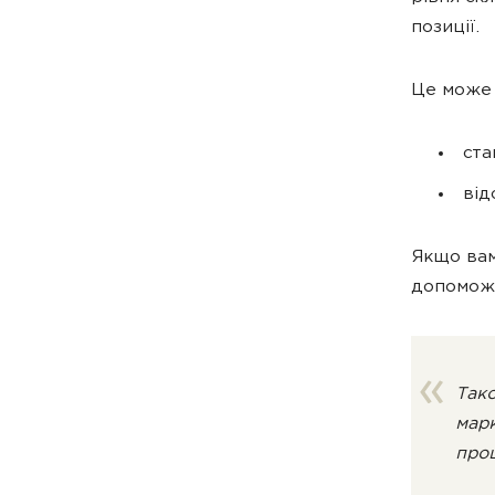
позиції.
Це може 
ста
від
Якщо вам
допоможе
Тако
марк
проц