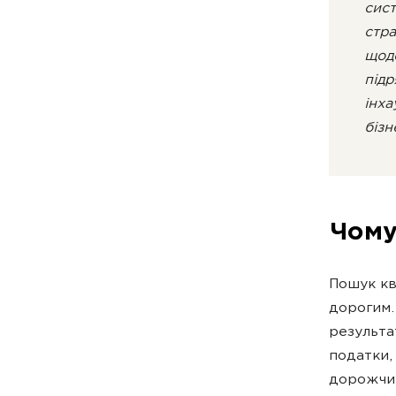
сист
стра
щоде
підр
інха
бізн
Чому 
Пошук кв
дорогим.
результа
податки,
дорожчим