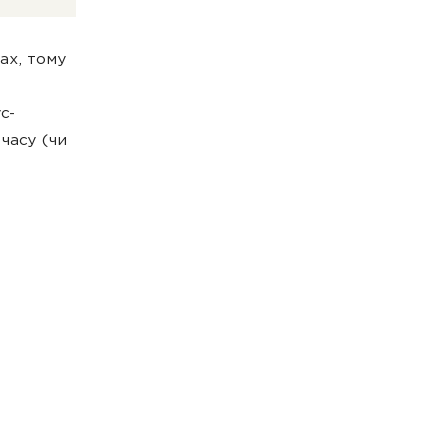
ах, тому
с-
часу (чи