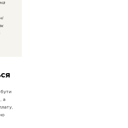
на
ні
як
ься
 бути
, а
плату,
но