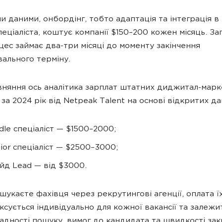
и даними, онбордінг, тобто адаптація та інтеграція в
пеціаліста, коштує компанії $150–200 кожен місяць. За
цес займає два-три місяці до моменту закінчення
ального терміну.
вняння ось аналітика зарплат штатних диджитал-марк
 за 2024 рік від Netpeak Talent на основі відкритих да
dle спеціаліст — $1500–2000;
ior спеціаліст — $2500–3000;
йд Lead — від $3000.
шукаєте фахівця через рекрутингові агенції, оплата ї
іксується індивідуально для кожної вакансії та залежи
ладності пошуку, вимог до кандидата та швидкості за