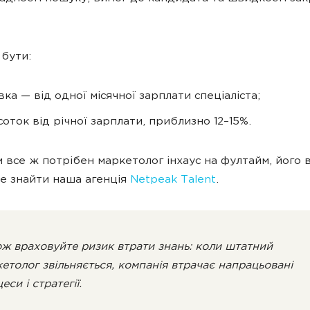
бути:
вка — від одної місячної зарплати спеціаліста;
соток від річної зарплати, приблизно 12–15%.
 все ж потрібен маркетолог інхаус на фултайм, його 
 знайти наша агенція
Netpeak Talent
.
ж враховуйте ризик втрати знань: коли штатний
етолог звільняється, компанія втрачає напрацьовані
еси і стратегії.