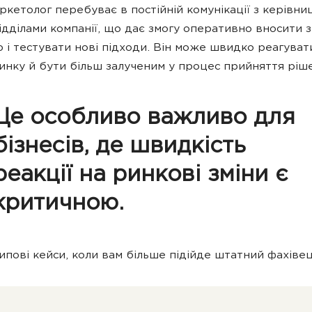
аркетолог перебуває в постійній комунікації з керівни
ідділами компанії, що дає змогу оперативно вносити з
ю і тестувати нові підходи. Він може швидко реагуват
ринку й бути більш залученим у процес прийняття ріш
Це особливо важливо для
бізнесів, де швидкість
реакції на ринкові зміни є
критичною.
ипові кейси, коли вам більше підійде штатний фахівец