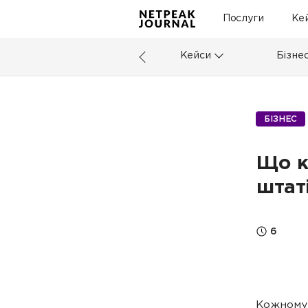
Послуги
Ке
Кейси
Бізне
БІЗНЕС
Що к
штат
6
Кожному 