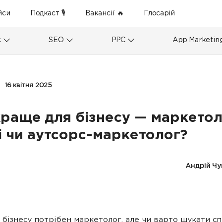
йси
Подкаст 🎙
Вакансії 🔥
Глосарій
с
SEO
PPC
App Marketin
16 квітня 2025
раще для бізнесу — маркетол
і чи аутсорс-маркетолог?
Андрій Ч
бізнесу потрібен маркетолог, але чи варто шукати сп