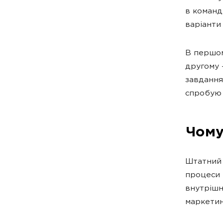
в команд
варіанти
В першом
другому 
завдання
спробую 
Чому
Штатний 
процеси і
внутрішн
маркетин