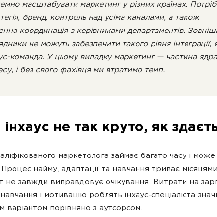
емно масштабувати маркетинг у різних країнах. Потріб
тегія, бренд, контроль над усіма каналами, а також
нна координація з керівниками департаментів. Зовніш
ядники не можуть забезпечити такого рівня інтеграції, 
ус-команда. У цьому випадку маркетинг — частина ядра
есу, і без свого фахівця ми втратимо темп.
інхаус не так круто, як здаєт
аліфікованого маркетолога займає багато часу і може
 Процес найму, адаптації та навчання триває місяцями
т не завжди виправдовує очікування. Витрати на зар
 навчання і мотивацію роблять інхаус-спеціаліста знач
 варіантом порівняно з аутсорсом.