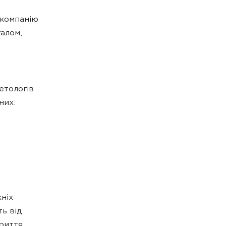
 компанію
галом,
етологів
них:
хніх
ть від
криття