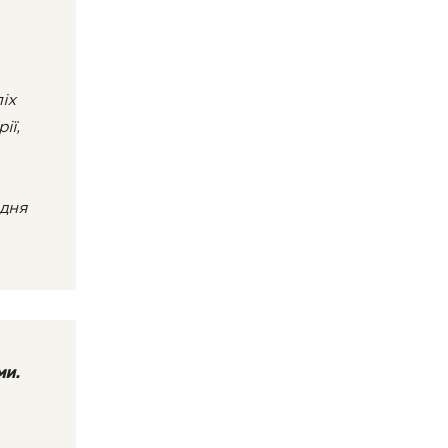
іх
ії,
одня
ми.