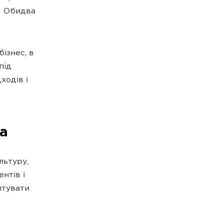
? Обидва
ізнес, в
під
ходів і
а
льтуру,
нтів і
птувати