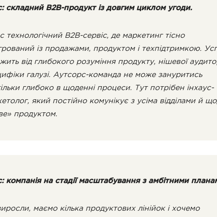
: складний B2B-продукт із довгим циклом угоди.
с технологічний B2B-сервіс, де маркетинг тісно
грований із продажами, продуктом і техпідтримкою. Усп
жить від глибокого розуміння продукту, нішевої аудитор
ифіки галузі. Аутсорс-команда не може зануритись
ільки глибоко в щоденні процеси. Тут потрібен інхаус-
етолог, який постійно комунікує з усіма відділами й щ
ве» продуктом.
: компанія на стадії масштабування з амбітними плана
иросли, маємо кілька продуктових лінійок і хочемо