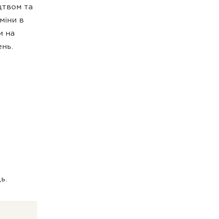
цтвом та
міни в
и на
ень.
ь.