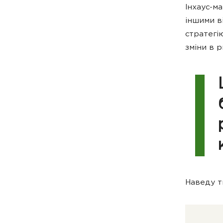
Інхаус-м
іншими в
стратегі
зміни в 
Наведу т