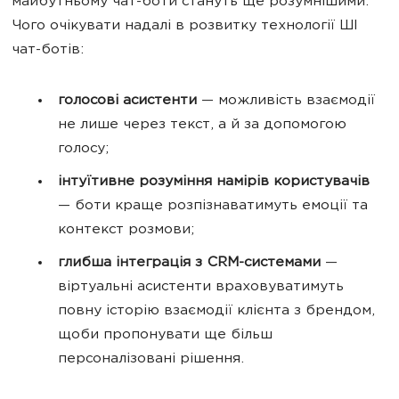
майбутньому чат-боти стануть ще розумнішими.
Чого очікувати надалі в розвитку технології ШІ
чат-ботів:
голосові асистенти
— можливість взаємодії
не лише через текст, а й за допомогою
голосу;
інтуїтивне розуміння намірів користувачів
— боти краще розпізнаватимуть емоції та
контекст розмови;
глибша інтеграція з CRM-системами
—
віртуальні асистенти враховуватимуть
повну історію взаємодії клієнта з брендом,
щоби пропонувати ще більш
персоналізовані рішення.