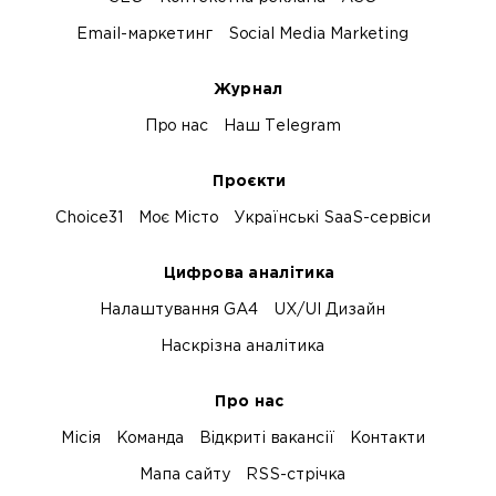
Email-маркетинг
Social Media Marketing
Журнал
Про нас
Наш Telegram
Проєкти
Choice31
Моє Місто
Українські SaaS-сервіси
Цифрова аналітика
Налаштування GA4
UX/UI Дизайн
Наскрізна аналітика
Про нас
Місія
Команда
Відкриті вакансії
Контакти
Мапа сайту
RSS-стрічка