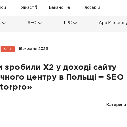
йси
Подкаст 🎙
Вакансії 🔥
Глосарій
с
SEO
PPC
App Marketin
16 жовтня 2025
SEO
и зробили Х2 у доході сайту
чного центру в Польщі ━ SEO 
torpro»
Катерина 