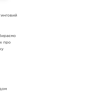
етинговий
збираємо
х про
ку
одом