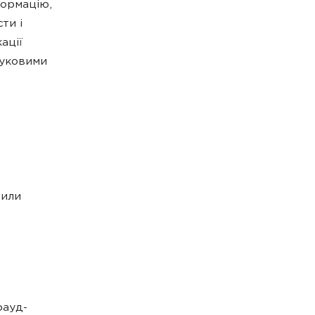
формацію,
ти і
ації
шуковими
дили
рауд-