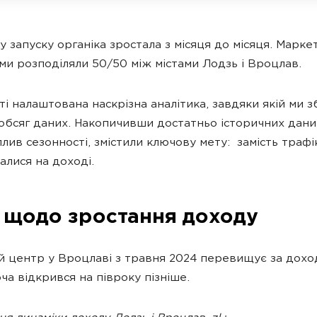
у запуску органіка зростала з місяця до місяця. Марк
и розподіляли 50/50 між містами Лодзь і Вроцлав.
ті налаштована наскрізна аналітика, завдяки якій ми 
обсяг даних. Накопичивши достатньо історичних дани
плив сезонності, змістили ключову мету: замість трафі
алися на доході.
 щодо зростання доходу
 центр у Вроцлаві з травня 2024 перевищує за дох
ча відкрився на півроку пізніше.