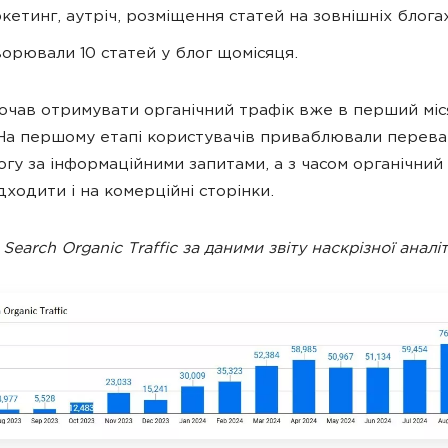
кетинг, аутріч, розміщення статей на зовнішніх блогах
орювали 10 статей у блог щомісяця.
очав отримувати органічний трафік вже в перший міс
 На першому етапі користувачів приваблювали перев
логу за інформаційними запитами, а з часом органічний
дходити і на комерційні сторінки.
Search Organic Traffic за даними звіту наскрізної аналі