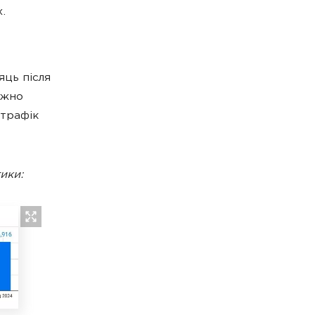
.
яць після
ажно
 трафік
тики: