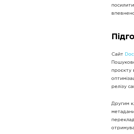
посилити
впевнено
Підг
Сайт
Doc
Пошуково
проєкту 
оптиміза
релізу са
Другим к
метадани
переклад
отримува