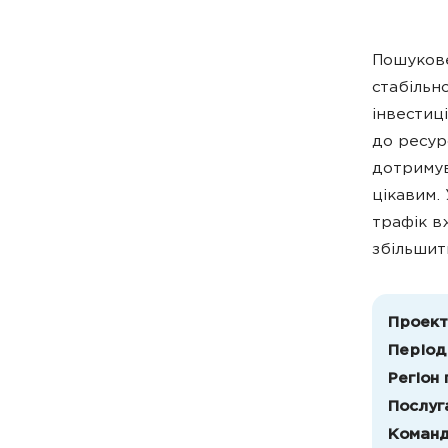
Пошукове
стабільн
інвестиц
до ресур
дотримув
цікавим.
трафік в
збільшити
Проект
Період
Регіон
Послуг
Команд