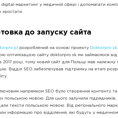
 digital-маркетинг у медичній сфері і допомагати комп
 зростати.
отовка до запуску сайта
torpro.pl
розроблений на основі проекту
Doktorpro.sk
.
ю оптимізацією сайту doktorpro.sk ми займаємося від
в 2017 році, тому новий сайт для Польщі мав належну 
цію. Відділ SEO забезпечував підтримку на етапі розр
йту.
лючовим напрямком SEO було створення контенту та
х польською мовою. Для цього залучили підрядників, 
али тексти польською мовою. Від регіонального марк
ли інформацію про відділення, які будуть у медичном