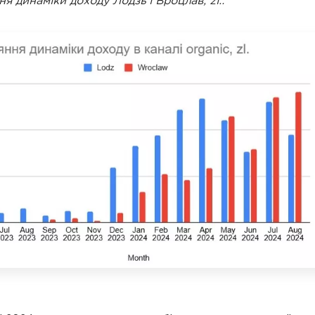
я динаміки доходу Лодзь і Вроцлав, zl.: