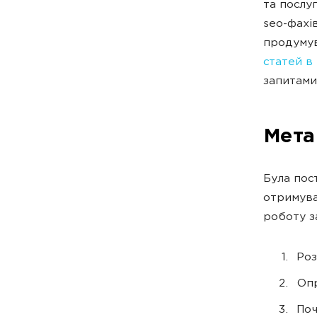
та послу
seo-фахі
продумув
статей в 
запитами
Мета 
Була пос
отримува
роботу з
Роз
Опр
Поч