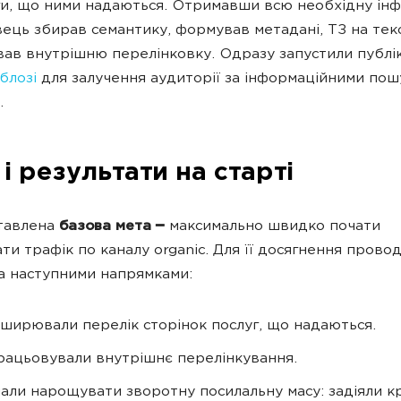
ги, що ними надаються. Отримавши всю необхідну ін
вець збирав семантику, формував метадані, ТЗ на текс
ав внутрішню перелінковку. Одразу запустили публік
блозі
для залучення аудиторії за інформаційними по
.
і результати на старті
тавлена
базова мета
━ максимально швидко почати
ти трафік по каналу organic. Для її досягнення прово
а наступними напрямками:
ширювали перелік сторінок послуг, що надаються.
ацьовували внутрішнє перелінкування.
али нарощувати зворотну посилальну масу: задіяли к