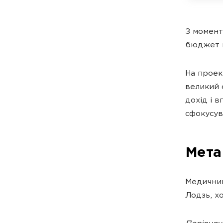
З момент
бюджет м
На проек
великий 
дохід і в
сфокусув
Мета
Медичний
Лодзь, хо