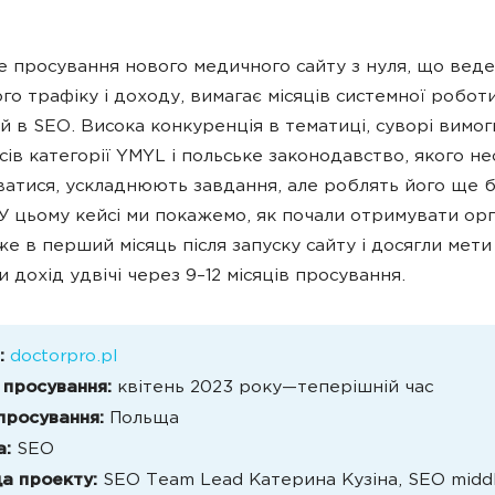
 просування нового медичного сайту з нуля, що веде
ого трафіку і доходу, вимагає місяців системної робот
ій в SEO. Висока конкуренція в тематиці, суворі вимо
сів категорії YMYL і польське законодавство, якого н
атися, ускладнюють завдання, але роблять його ще 
 У цьому кейсі ми покажемо, як почали отримувати ор
же в перший місяць після запуску сайту і досягли мети
 дохід удвічі через 9–12 місяців просування.
:
doctorpro.pl
 просування:
квітень 2023 року—теперішній час
 просування:
Польща
а:
SEO
а проекту:
SEO Team Lead Катерина Кузіна, SEO midd