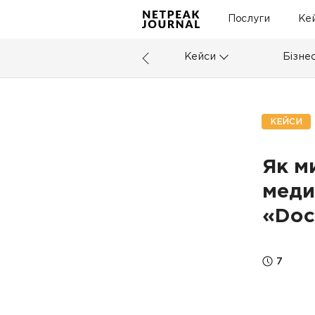
Послуги
Ке
Кейси
Бізне
КЕЙСИ
Як м
меди
«Doc
7