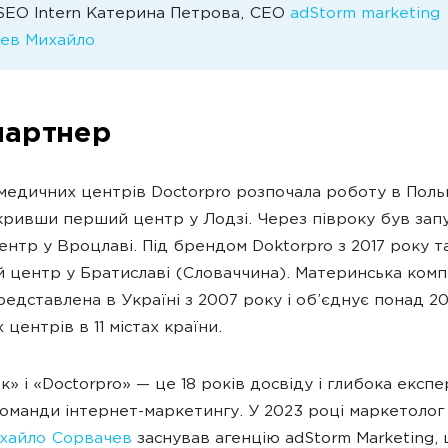
 SEO Intern Катерина Петрова, CEO
adStorm marketing
ев Михайло
партнер
едичних центрів Doctorpro розпочала роботу в Поль
дкривши перший центр у Лодзі. Через півроку був за
ентр у Вроцлаві. Під брендом Doktorpro з 2017 року т
 центр у Братиславі (Словаччина). Материнська комп
представлена в Україні з 2007 року і об’єднує понад 2
центрів в 11 містах країни.
к» і «Doctorpro» — це 18 років досвіду і глибока експ
команди інтернет-маркетингу. У 2023 році маркетолог
хайло Сорвачев
заснував агенцію adStorm Marketing,