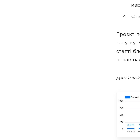
мар
Ств
Проєкт п
запуску.
статті б
почав на
Динаміка 