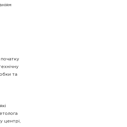
аніям
 початку
технічну
обки та
які
етолога
у центрі,