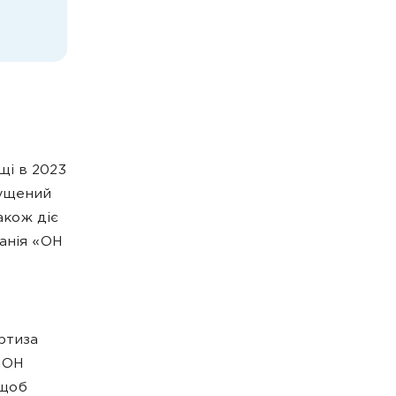
щі в 2023
пущений
акож діє
анія «ОН
0
ертиза
 ОН
 щоб