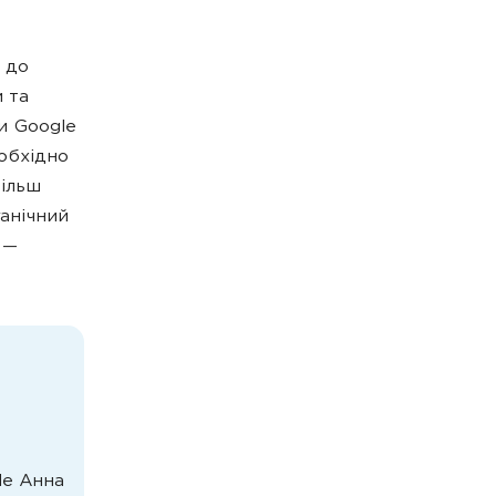
 до
и та
ги Google
еобхідно
більш
ганічний
 —
le Анна