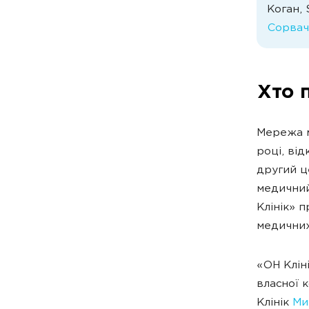
Коган,
Сорвач
Хто 
Мережа м
році, ві
другий ц
медичний
Клінік» 
медичних 
«ОН Кліні
власної 
Клінік
Ми