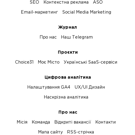
SEO
Контекстна реклама
ASO
Email-маркетинг
Social Media Marketing
Журнал
Про нас
Наш Telegram
Проєкти
Choice31
Моє Місто
Українські SaaS-сервіси
Цифрова аналітика
Налаштування GA4
UX/UI Дизайн
Наскрізна аналітика
Про нас
Місія
Команда
Відкриті вакансії
Контакти
Мапа сайту
RSS-стрічка