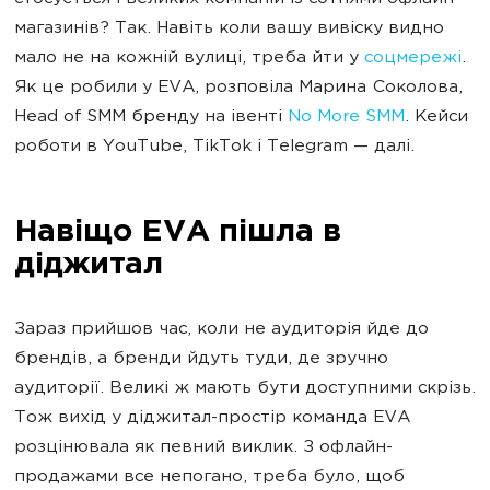
магазинів? Так. Навіть коли вашу вивіску видно
мало не на кожній вулиці, треба йти у
соцмережі
.
Як це робили у EVA, розповіла Марина Соколова,
Head of SMM бренду на івенті
No More SMM
. Кейси
роботи в YouTube, TikTok i Telegram — далі.
Навіщо EVA пішла в
діджитал
Зараз прийшов час, коли не аудиторія йде до
брендів, а бренди йдуть туди, де зручно
аудиторії. Великі ж мають бути доступними скрізь.
Тож вихід у діджитал-простір команда EVA
розцінювала як певний виклик. З офлайн-
продажами все непогано, треба було, щоб