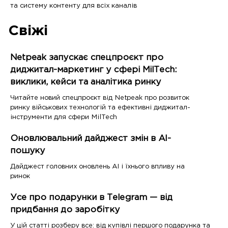
та систему контенту для всіх каналів
Свіжі
Netpeak запускає спецпроєкт про
диджитал-маркетинг у сфері MilTech:
виклики, кейси та аналітика ринку
Читайте новий спецпроєкт від Netpeak про розвиток
ринку військових технологій та ефективні диджитал-
інструменти для сфери MilTech
Оновлювальний дайджест змін в AI-
пошуку
Дайджест головних оновлень AI і їхнього впливу на
ринок
Усе про подарунки в Telegram — від
придбання до заробітку
У цій статті розберу все: від купівлі першого подарунка та