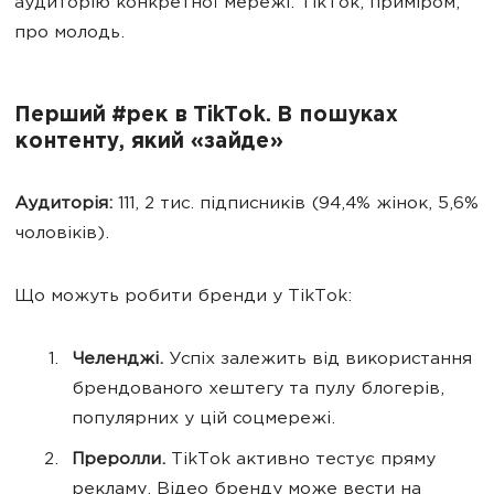
аудиторію конкретної мережі. TikTok, приміром,
про молодь.
Перший #рек в TikTok. В пошуках
контенту, який «зайде»
Аудиторія:
111, 2 тис. підписників (94,4% жінок, 5,6%
чоловіків).
Що можуть робити бренди у TikTok:
Челенджі.
Успіх залежить від використання
брендованого хештегу та пулу блогерів,
популярних у цій соцмережі.
Преролли.
TikTok активно тестує пряму
рекламу. Відео бренду може вести на