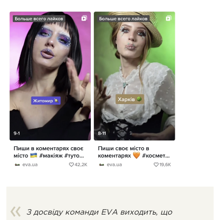
З досвіду команди EVA виходить, що