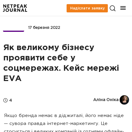
Надіслати заявку
БІЗНЕС
17 березня 2022
Як великому бізнесу
проявити себе у
соцмережах. Кейс мережі
EVA
Аліна Оніка
4
Якщо бренда немає в діджиталі, його немає ніде
— сувора правда інтернет-маркетингу. Це
стосується і великих компаній із сотнями офлайн-