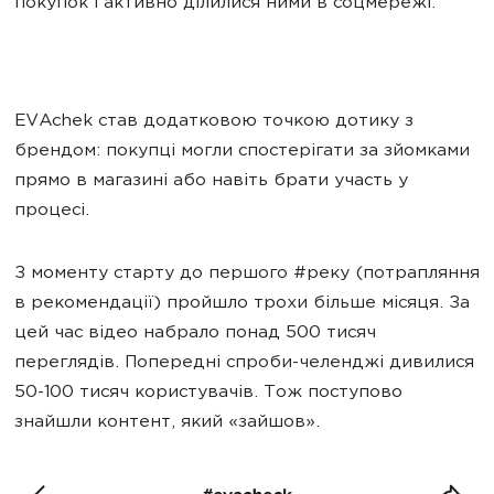
покупок і активно ділилися ними в соцмережі.
EVAchek став додатковою точкою дотику з
брендом: покупці могли спостерігати за зйомками
прямо в магазині або навіть брати участь у
процесі.
З моменту старту до першого #реку (потрапляння
в рекомендації) пройшло трохи більше місяця. За
цей час відео набрало понад 500 тисяч
переглядів. Попередні спроби-челенджі дивилися
50-100 тисяч користувачів. Тож поступово
знайшли контент, який «зайшов».