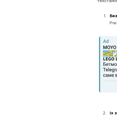
текстами
Без
Pre
Із 