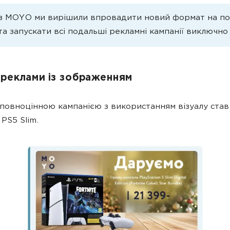
із MOYO ми вирішили впровадити новий формат на по
та запускати всі подальші рекламні кампанії виключно 
 реклами із зображенням
овноцінною кампанією з використанням візуалу став
 PS5 Slim.