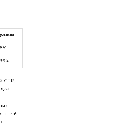
зуалом
18%
,86%
ий CTR,
оджі.
ших
кстовій
ю.