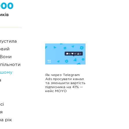
пустила
овий
 Вони
спільноти
ршому
Як через Telegram
Ads просувати канал
а
та зменшити вартість
підписника на 41% —
кейс MOYO
сі
я
а рік