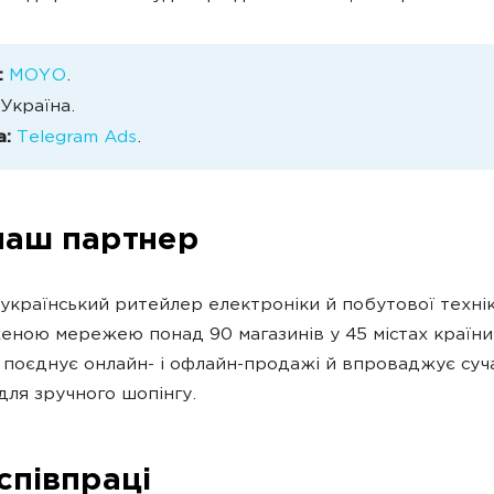
:
MOYO
.
Україна.
а:
Telegram Ads
.
наш партнер
країнський ритейлер електроніки й побутової технік
еною мережею понад 90 магазинів у 45 містах країни
 поєднує онлайн- і офлайн-продажі й впроваджує суч
для зручного шопінгу.
співпраці