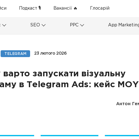
йси
Подкаст 🎙
Вакансії 🔥
Глосарій
с
SEO
PPC
App Marketin
23 лютого 2026
TELEGRAM
 варто запускати візуальну
аму в Telegram Ads: кейс MO
Антон Ге