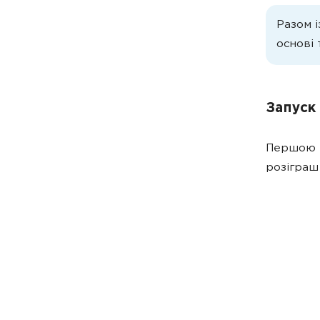
Разом 
основі 
Запуск
Першою п
розіграш