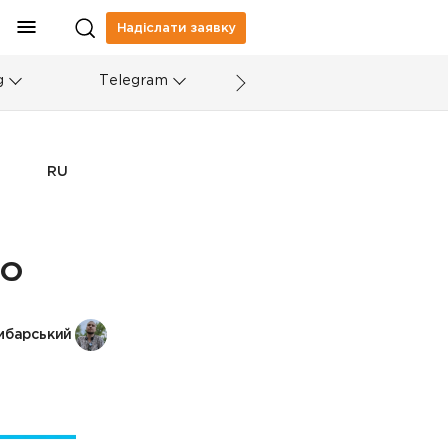
Надіслати заявку
g
Telegram
RU
YO
мбарський