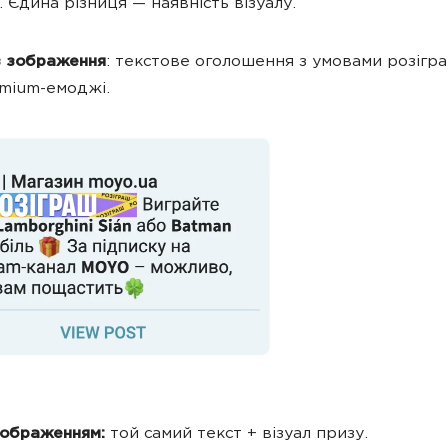
. Єдина різниця — наявність візуалу.
 зображення
: текстове оголошення з умовами розігра
mium-емоджі.
зображенням:
той самий текст + візуал призу.