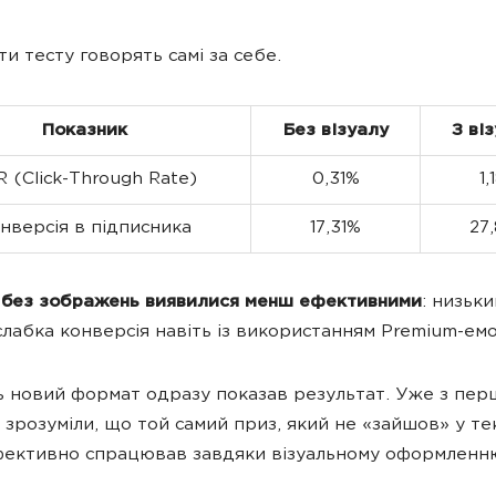
ти тесту говорять самі за себе.
Показник
Без візуалу
З ві
 (Click-Through Rate)
0,31%
1,
нверсія в підписника
17,31%
27
 без зображень виявилися менш ефективними
: низьк
 слабка конверсія навіть із використанням Premium-ем
ь новий формат одразу показав результат. Уже з пер
и зрозуміли, що той самий приз, який не «зайшов» у те
ефективно спрацював завдяки візуальному оформленн