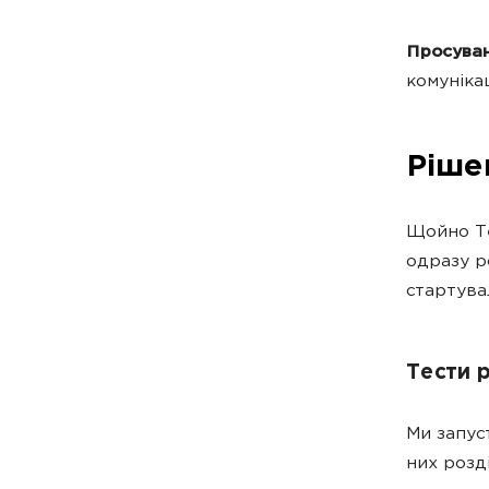
Просува
комуніка
Ріше
Щойно Te
одразу р
стартува
Тести 
Ми запус
них розд