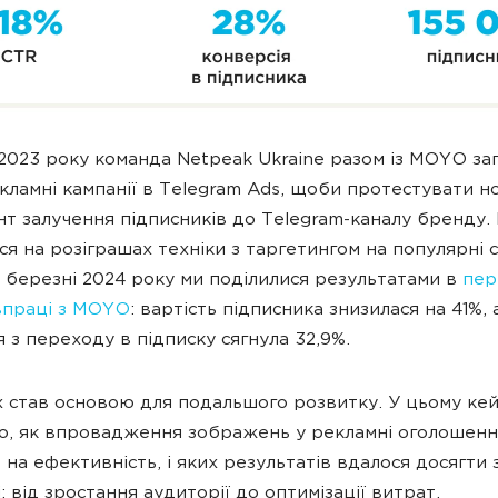
 2023 року команда Netpeak Ukraine разом із MOYO за
кламні кампанії в Telegram Ads, щоби протестувати н
нт залучення підписників до Telegram-каналу бренду.
ся на розіграшах техніки з таргетингом на популярні 
 У березні 2024 року ми поділилися результатами в
пе
івпраці з MOYO
: вартість підписника знизилася на 41%, 
я з переходу в підписку сягнула 32,9%.
х став основою для подальшого розвитку. У цьому кей
о, як впровадження зображень у рекламні оголошенн
на ефективність, і яких результатів вдалося досягти з
: від зростання аудиторії до оптимізації витрат.