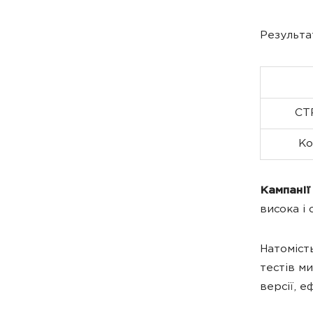
Результа
CTR
Ко
Кампанії
висока і
Натоміст
тестів м
версії, 