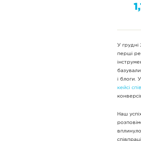
У грудні
перші ре
інструме
базували
і блоги.
кейсі сп
конверсі
Наш успі
розповім
вплинуло 
співпраці