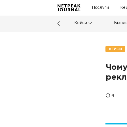
Послуги
Ке
Кейси
Бізне
КЕЙСИ
Чому
рекл
4