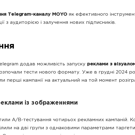
ння Telegram-каналу MOYO
як ефективного інструмен
ції з аудиторією і залучення нових підписників.
ння
legram додав можливість запуску
реклами з візуало
озпочали тести нового формату. Уже в грудні 2024 р
ли перші кампанії на актуальний на той момент розігр
реклами із зображеннями
тили A/B-тестування чотирьох рекламних кампаній. К
ілили на дві групи з однаковими параметрами таргети