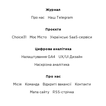
Журнал
Про нас
Наш Telegram
Проєкти
Choice31
Моє Місто
Українські SaaS-сервіси
Цифрова аналітика
Налаштування GA4
UX/UI Дизайн
Наскрізна аналітика
Про нас
Місія
Команда
Відкриті вакансії
Контакти
Мапа сайту
RSS-стрічка