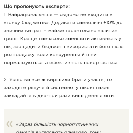
Що пропонують експерти:
1. Найраціональніше — свідомо не входити в
«гонку бюджетів». Додавати символічні +10% до
звичних витрат = майже гарантовано «злити»
гроші. Краще тимчасово зменшити активність у
пік, заощадити бюджет і використати його після
розпродажу, коли конкуренція й ціни
нормалізуються, а ефективність повертається.
2. Якщо ви все ж вирішили брати участь, то
заходьте рішуче й системно: у пікові тижні
закладайте в два–три рази вищі денні ліміти.
«Зараз більшість чорноп’ятничних
банерів виглядають однаково, тому