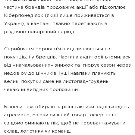
частина брендів продовжує акції або підхоплює
Кіберпонеділок (який лише приживається в
Україні), а кампанії плавно перетікають в
різдвяно-новорічний період.
Сприйняття Чорної п’ятниці змінюється і в
покупців, і у брендів. Частина аудиторії втомилася
від «намальованих» знижок та ігнорує сезон через
недовіру до цінників. Інші навпаки планують
великі покупки саме на листопад–грудень,
чекаючи вигідних пропозицій.
Бізнеси теж обирають різні тактики: одні входять
агресивно, маючи сильний товар і офер; інші
свідомо оминають пік, щоб не перевантажувати
склад, логістику чи команд.