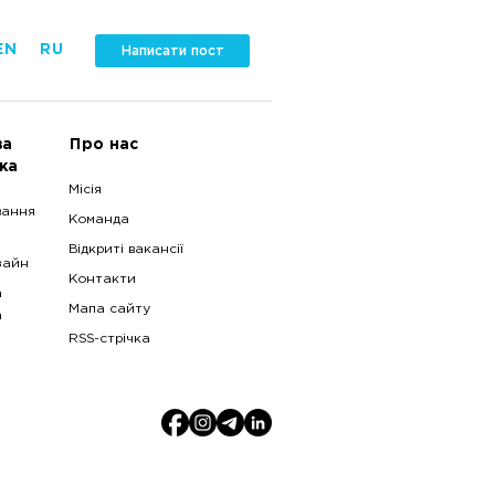
EN
RU
Написати пост
ва
Про нас
ка
Місія
вання
Команда
Відкриті вакансії
зайн
Контакти
а
Мапа сайту
а
RSS-стрічка