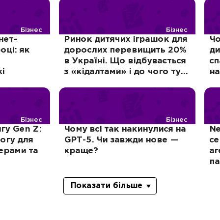
Бізнес
Бізнес
нет-
Ринок дитячих іграшок для
Чо
оці: як
дорослих перевищить 20%
ди
в Україні. Що відбувається
сп
і
з «кідалтами» і до чого тут
на
лабубу?
р
Бізнес
Бізнес
гу Gen Z:
Чому всі так накинулися на
Ne
огу для
GPT-5. Чи завжди нове —
се
ерами та
краще?
аг
па
Показати більше