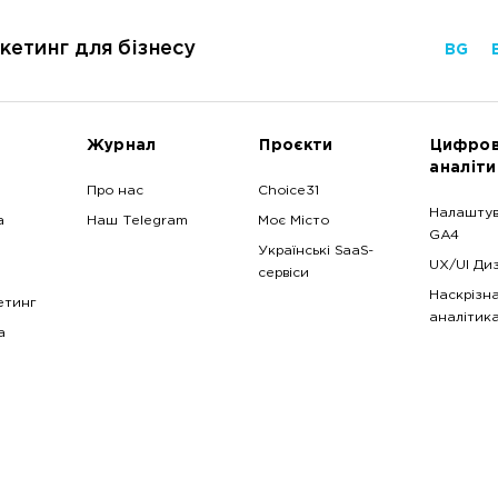
кетинг для бізнесу
BG
Журнал
Проєкти
Цифро
аналіти
Про нас
Choice31
Налашту
а
Наш Telegram
Моє Місто
GA4
Українські SaaS-
UX/UI Ди
сервіси
Наскрізн
етинг
аналітик
a