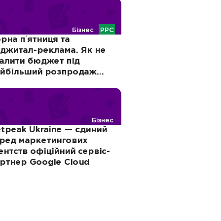
Бізнес
PPC
рна пʼятниця та
джитал-реклама. Як не
алити бюджет під
йбільший розпродаж
оку
Бізнес
tpeak Ukraine — єдиний
ред маркетингових
ентств офіційний сервіс-
ртнер Google Cloud