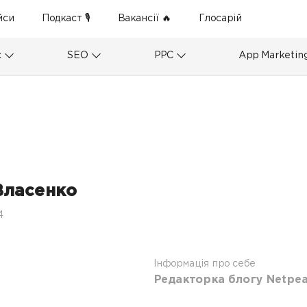
йси
Подкаст 🎙
Вакансії 🔥
Глосарій
с
SEO
PPC
App Marketin
Власенко
4
Інформація про себе
Редакторка блогу Netpea