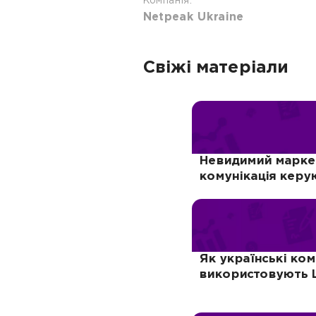
Компанія:
Netpeak Ukraine
Свіжі матеріали
Невидимий маркет
комунікація керу
Як українські ком
використовують L