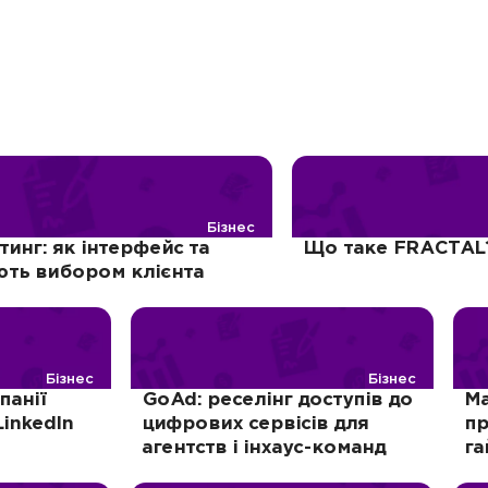
Бізнес
инг: як інтерфейс та
Що таке FRACTAL?
ють вибором клієнта
Бізнес
Бізнес
панії
GoAd: реселінг доступів до
Ма
inkedIn
цифрових сервісів для
пр
агентств і інхаус-команд
га