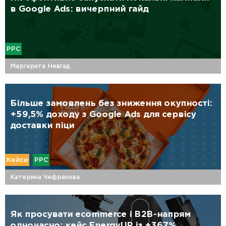
в Google Ads: вичерпний гайд
PPC
Маргарита Невгад
Більше замовлень без зниження окупності:
+59,5% доходу з Google Ads для сервісу
доставки піци
Кейси
PPC
Катерина Чефранова
Як просувати ecommerce і B2B-напрям
одночасно: кейс EnergyUP із +367%