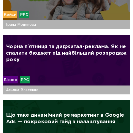
Кейси
PPC
Ірина Модянова
Чорна пʼятниця та диджитал-реклама. Як не
спалити бюджет під найбільший розпродаж
року
Бізнес
PPC
Альона Власенко
Що таке динамічний ремаркетинг в Google
Ads — покроковий гайд з налаштування