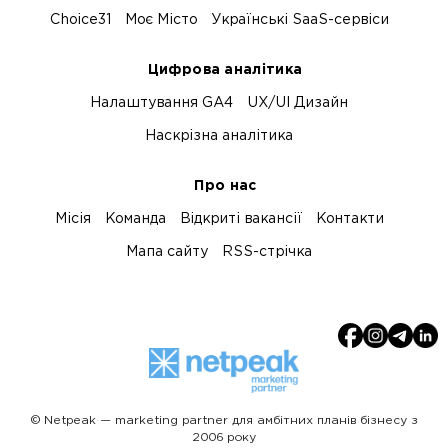
Choice31
Моє Місто
Українські SaaS-сервіси
Цифрова аналітика
Налаштування GA4
UX/UI Дизайн
Наскрізна аналітика
Про нас
Місія
Команда
Відкриті вакансії
Контакти
Мапа сайту
RSS-стрічка
© Netpeak — marketing partner для амбітних планів бізнесу з
2006 року