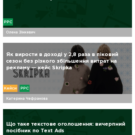
PPC
Олена Зінкевич
Як вирости в доході у 2,8 раза в піковий
сезон без різкого збільшення витрат на
рекламу — кейс Skripka
Кейси
PPC
Катерина Чефранова
Що таке текстове оголошення: вичерпний
посібник по Text Ads