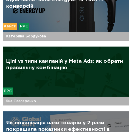
конверсій
Кейси
PPC
Катерина Бордунова
Цілі vs типи кампаній у Meta Ads: як обрати
правильну комбінацію
PPC
Яна Слєсаренко
Як локалізація назв товарів у 2 рази
покращила показники ефективності в