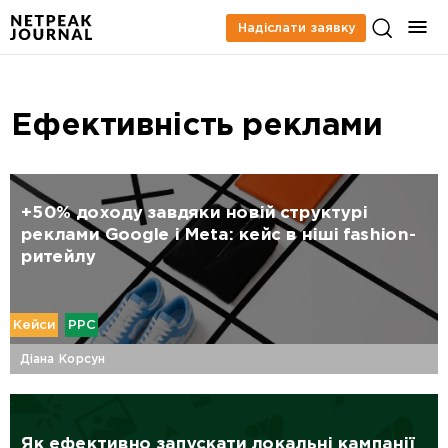
Надіслати заявку
Ефективність реклами
+50% доходу завдяки новій структурі
реклами Google і Meta: кейс в ніші fashion-
ритейлу
Кейси
PPC
Діана Корсун
Як ефективно запускати локальні кампанії