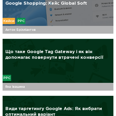
Google Shopping: Кейс Global Soft
Кейси
PPC
Антон Брілліантов
Що таке Google Tag Gateway і як він
допомагає повернути втрачені конверсії
PPC
Яна Івашина
Види таргетингу Google Ads: Як вибрати
оптимальний варіант