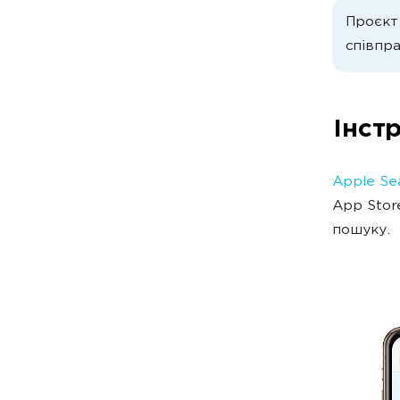
Проєкт 
співпр
Інст
Apple Se
App Stor
пошуку.