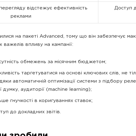
перегляду відстежує ефективність
Доступ д
реклами
илися на пакеті Advanced, тому що він забезпечує ма
 важелів впливу на кампанії:
сутність обмежень за місячним бюджетом;
ливість таргетуватися на основі ключових слів, не ті
дяки автоматичній оптимізації системи з підбору реле
її думку, аудиторії (machine learning);
ьше гнучкості в коригуваннях ставок;
туп до докладних звітів.