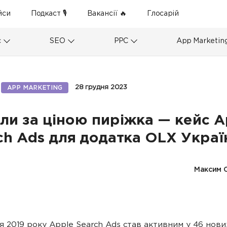
йси
Подкаст 🎙
Вакансії 🔥
Глосарій
с
SEO
PPC
App Marketin
28 грудня 2023
APP MARKETING
али за ціною пиріжка — кейс A
ch Ads для додатка OLX Украї
Максим 
я 2019 року Apple Search Ads став активним у 46 нови