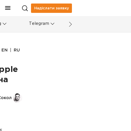
Надіслати заявку
g
Telegram
|
EN
RU
pple
на
Сокол
х