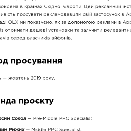
 зокрема в країнах Східної Європи. Цей рекламний ін
ивість просувати рекламодавцям свій застосунок в Ap
аді OLX ми показуємо, як за допомогою реклами в Ap
ds отримати дешеві установки та залучити релевантн
ачів серед власників айфонів.
од просування
 — жовтень 2019 року.
нда проєкту
ксим Сокол
— Pre-Middle PPC Specialist;
дим Рижих
— Middle PPC Specialist;