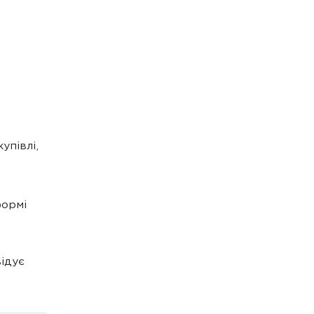
упівлі,
формі
ідує