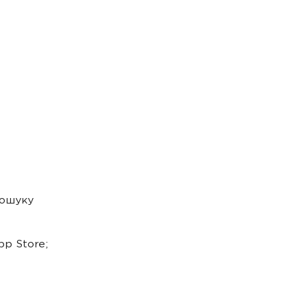
пошуку
p Store;