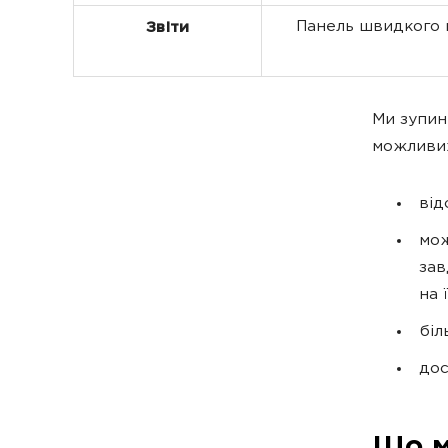
Панель швидкого 
Звіти
Ми зупин
можливих
від
мож
зав
на 
біл
дос