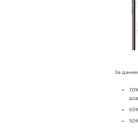
За дани
70%
дод
65%
50%