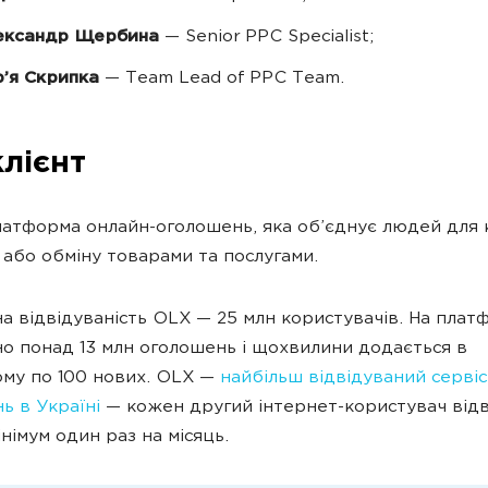
ександр Щербина
— Senior PPC Specialist;
’я Скрипка
— Team Lead of PPC Team.
клієнт
атформа онлайн-оголошень, яка об’єднує людей для к
або обміну товарами та послугами.
а відвідуваність OLX — 25 млн користувачів. На плат
о понад 13 млн оголошень і щохвилини додається в
му по 100 нових. OLX —
найбільш відвідуваний сервіс
ь в Україні
— кожен другий інтернет-користувач відв
німум один раз на місяць.