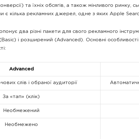
конверсії) та їхніх обсягів, а також мінливого ринку, с
и є кілька рекламних джерел, одне з яких Apple Searc
опонує два різні пакети для свого рекламного інстру
(Basic) і розширений (Advanced). Основні особливості
ті:
Advanced
чових слів і обраної аудиторії
Автоматичн
За «тап» (клік)
Необмежений
Необмежено