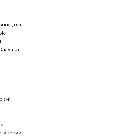
ання для
ple
и
 більшої
ізні
ел
установки