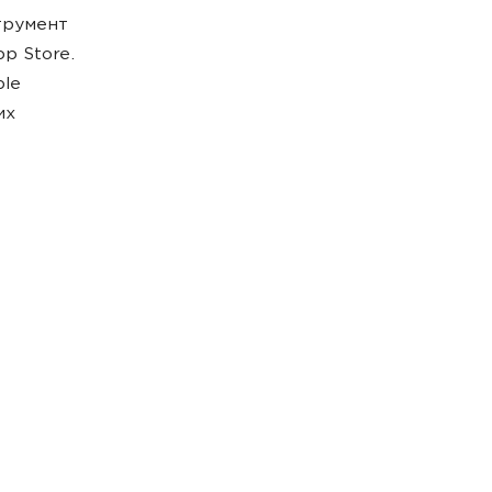
струмент
p Store.
ple
их