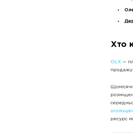
Ол
Дар
Хто 
OLX
— пл
продажу 
Щомісячн
розміщен
середньо
оголошен
ресурс мі