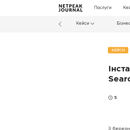
Послуги
Ке
Кейси
Бізне
КЕЙСИ
Інст
Sear
5
З березн