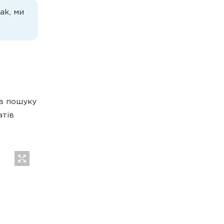
ak, ми
 в пошуку
атів