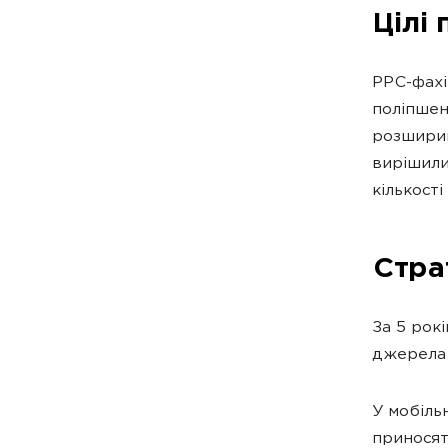
Цілі
PPC-фахі
поліпшен
розширив
вирішили
кількост
Стра
За 5 рок
джерела 
У мобіль
приносят