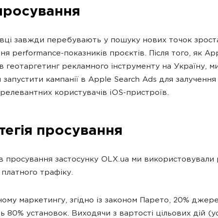
 просування
вці завжди перебувають у пошуку нових точок зрост
ня performance-показників проєктів. Після того, як Ap
 геотаргетинг рекламного інструменту на Україну, м
 запустити кампанії в Apple Search Ads для залучення
і релевантних користувачів iOS-пристроїв.
тегія просування
ів просування застосунку OLX.ua ми використовували р
платного трафіку.
ному маркетингу, згідно із законом Парето, 20% джер
ь 80% установок. Виходячи з вартості цільових дій (