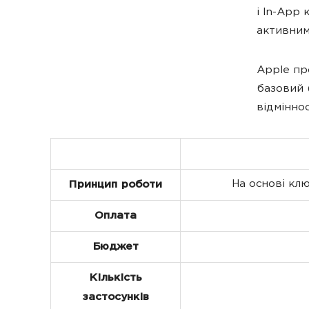
і In-App 
активним
Apple пр
базовий 
відміннос
На основі клю
Принцип роботи
Оплата
Бюджет
Кількість
застосунків