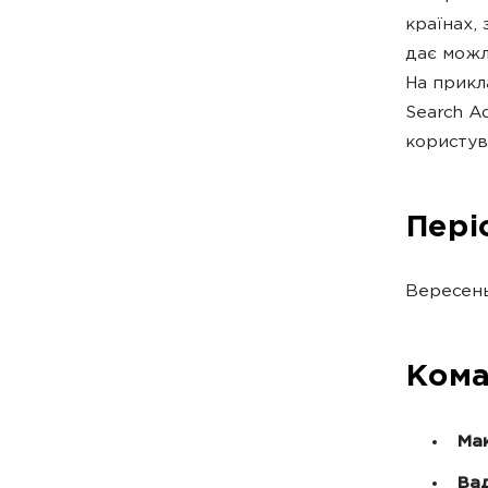
країнах,
дає можл
На прикл
Search A
користув
Пері
Вересень
Кома
Ма
Ва