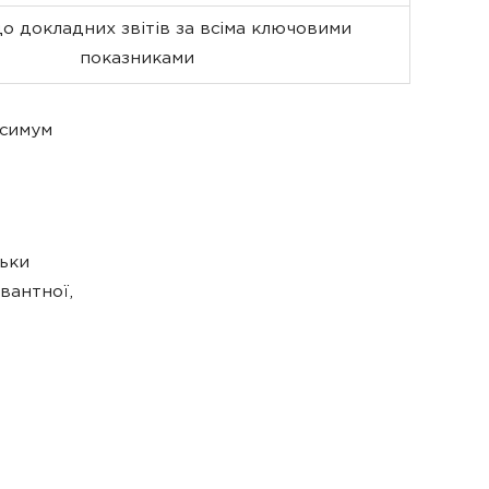
о докладних звітів за всіма ключовими
показниками
ксимум
льки
вантної,