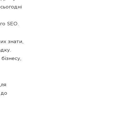
 сьогодні
го SEO.
их знати,
дку.
бізнесу,
для
 до