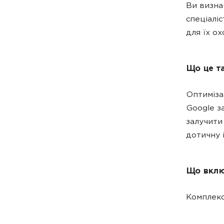
Ви визна
спеціалі
для їх о
Що це т
Оптиміза
Google з
залучити
дотичну 
Що вклю
Комплекс