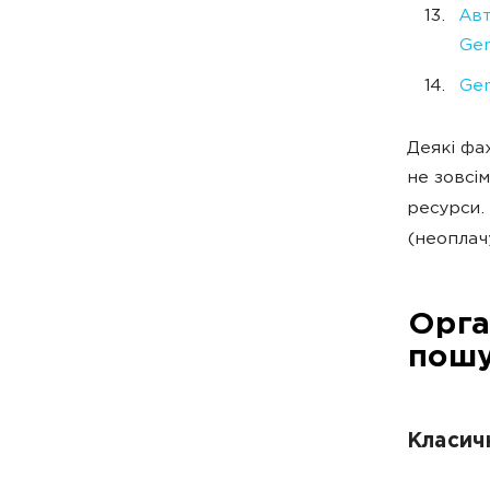
Авт
Gen
Gem
Деякі фа
не зовсі
ресурси.
(неоплач
Орга
пошу
Класич