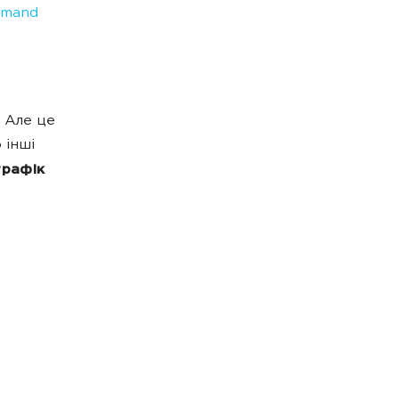
emand
. Але це
 інші
трафік