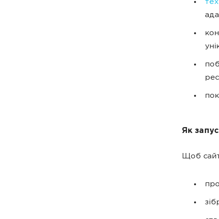
тех
ада
кон
уні
по
рес
пок
Як запу
Щоб сайт
пр
зіб