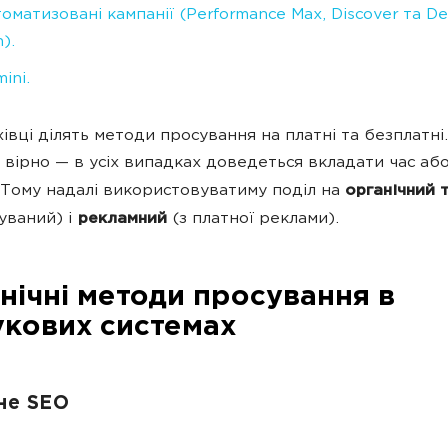
оматизовані кампанії (Performance Max, Discover та D
).
ini.
хівці ділять методи просування на платні та безплатні
м вірно — в усіх випадках доведеться вкладати час або
 Тому надалі використовуватиму поділ на
органічний 
уваний) і
рекламний
(з платної реклами).
нічні методи просування в
кових системах
не SEO