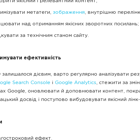
орити якісний і релевантний контент;
имізувати метатеги,
зображення
, внутрішню перелінк
цювати над отриманням якісних зворотних посилань;
дкувати за технічним станом сайту.
римувати ефективність
залишалося дієвим, варто регулярно аналізувати рез
ogle Search Console
і
Google Analytics
, стежити за змі
ах Google, оновлювати й доповнювати контент, пок
ацький досвід і поступово вибудовувати якісний лінк
и
гостроковий ефект.