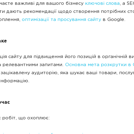
чаєте важливі для вашого бізнесу
ключові слова
, а SE
сти дають рекомендації щодо створення потрібних ст
хоплення,
оптимізації та просування сайту
в Google.
аке
ція сайту для підвищення його позицій в органічній в
а релевантними запитами.
Основна мета розкрутки в 
 зацікавлену аудиторію, яка шукає ваші товари, послу
інформацію.
чає
 робіт, що охоплює: