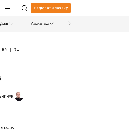
Надіслати заявку
egram
Аналітика
|
EN
RU
6
ьничук
одразу