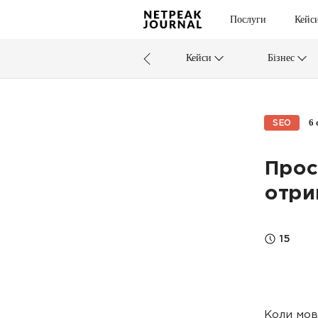
Послуги
Кейс
Кейси
Бізнес
6 
SEO
Прос
отри
15
Коли мов