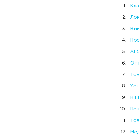
Кла
Лок
Вик
Про
AI 
Опт
Тов
You
Ніш
Пош
Тов
Мед