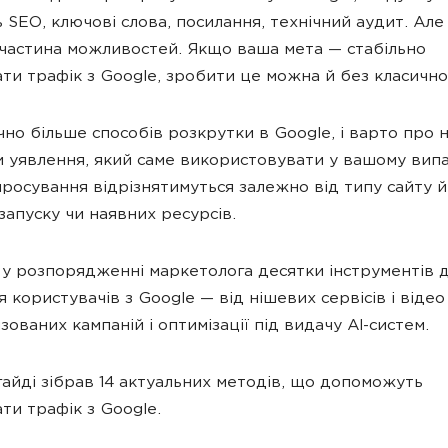
 SEO, ключові слова, посилання, технічний аудит. Але
частина можливостей. Якщо ваша мета — стабільно
ти трафік з Google, зробити це можна й без класично
чно більше способів розкрутки в Google, і варто про н
 уявлення, який саме використовувати у вашому випа
росування відрізнятимуться залежно від типу сайту й 
запуску чи наявних ресурсів.
 у розпорядженні маркетолога десятки інструментів 
 користувачів з Google — від нішевих сервісів і відео
ованих кампаній і оптимізації під видачу AI-систем.
гайді зібрав 14 актуальних методів, що допоможуть
ти трафік з Google.