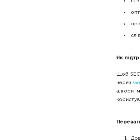
ств
опт
пра
слі
Як підт
Щоб SEO 
через
Go
алгоритм
користув
Переваг
Дов