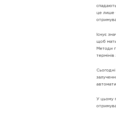
спадають
це лише 
отримува
Існує зна
щоб мати
Методи п
термінів 
Сьогодні
залучення
автоматиз
У цьому 
отримува