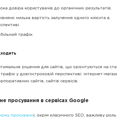
ока довіра користувачів до органічних результатів.
івняно низька вартість залучення одного клієнта в
спективі.
більний трафік.
дходить
тимальне рішення для сайтів, що орієнтуються на ста
 трафік у довгостроковій перспективі: інтернет-магази
орпоративних сайтів, сайтів сервісів.
не просування в сервісах Google
ному просуванн
і, окрім класичного SEO, важливу роль 