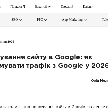
и
Подкаст 🎙
Вакансії 🔥
Глосарій
Клієнти
SEO
PPC
App Marketing
Tel
січня 2026
ування сайту в Google: як
мувати трафік з Google у 202
Юрій Мел
а заходить про просування сайту в Google, на думку 