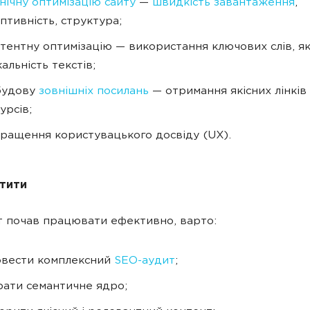
нічну оптимізацію сайту
—
швидкість завантаження
,
птивність, структура;
тентну оптимізацію — використання ключових слів, які
кальність текстів;
будову
зовнішніх посилань
— отримання якісних лінків 
урсів;
ращення користувацького досвіду (UX).
стити
 почав працювати ефективно, варто:
овести комплексний
SEO-аудит
;
рати семантичне ядро;