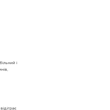
більний і
нів,
відіграє