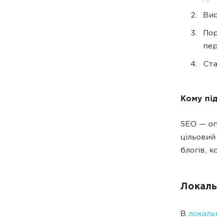
Вис
Пор
пер
Ста
Кому пі
SEO — оп
цільовий
блогів, к
Локаль
В
локаль