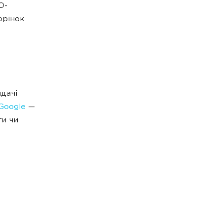
O-
орінок
идачі
Google
—
ги чи