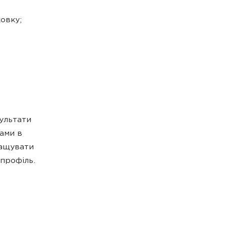
овку;
ультати
нами в
ращувати
-профіль.